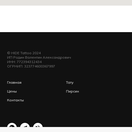
© HIDE Tattoo 2024
ИП Родин Валентин Александрович
ИНН: 772394312434
ОГРНИП: 323774600367997
Главная
Тату
Цены
Пирсин
Контакты