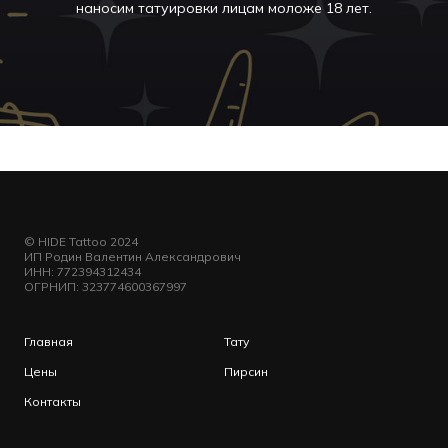
наносим татуировки лицам моложе 18 лет.
© HIDE Tattoo 2024
ИП Родин Валентин Александрович
ИНН: 772394312434
ОГРНИП: 323774600367997
Главная
Тату
Цены
Пирсин
Контакты